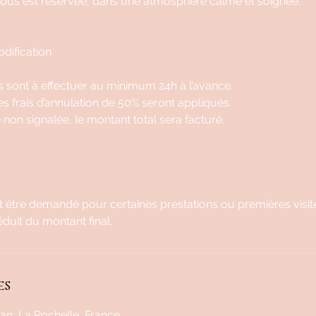
ous est réservée, dans une atmosphère calme et soignée.
dification
 sont à effectuer au minimum 24h à l’avance.
es frais d’annulation de 50% seront appliqués.
 non signalée, le montant total sera facturé.
 être demandé pour certaines prestations ou premières visit
déduit du montant final,
es
n, La Rochelle, France