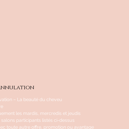
'annulation
rvation – La beauté du cheveu
re
uement les mardis, mercredis et jeudis
 salons participants listés ci-dessus
c toute autre offre, promotion ou avantage