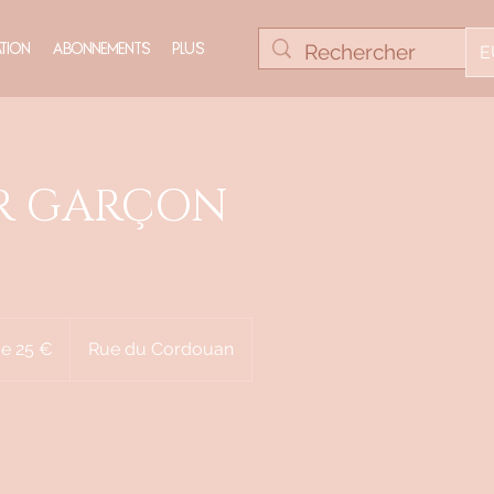
E
tion
Abonnements
Plus
R GARÇON
de 25 €
Rue du Cordouan