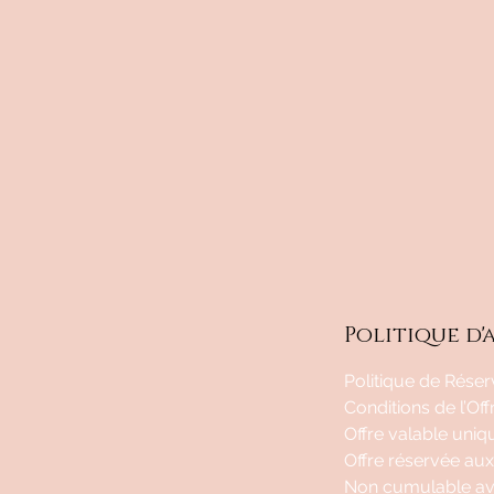
Politique d
Politique de Rése
Conditions de l’Off
Offre valable uniq
Offre réservée aux
Non cumulable ave