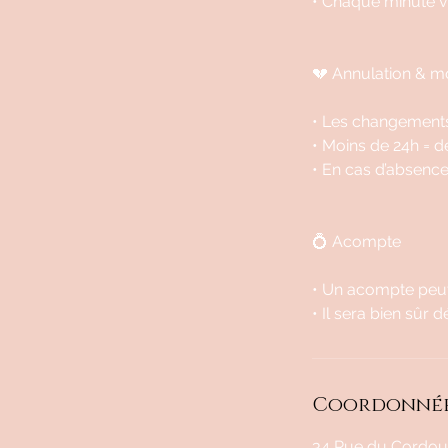
• Chaque minute v
💔 Annulation & mo
• Les changements
• Moins de 24h = d
• En cas d’absence
💍 Acompte
• Un acompte peut
• Il sera bien sûr 
Coordonné
34 Rue du Cordoua