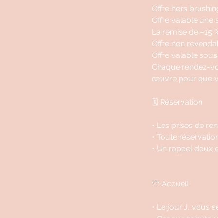
Offre hors brushin
Offre valable une 
La remise de –15 %
Offre non revenda
Offre valable sous
Chaque rendez-vou
œuvre pour que vot
🗓️ Réservation
• Les prises de re
• Toute réservatio
• Un rappel doux 
🤍 Accueil
• Le jour J, vous s