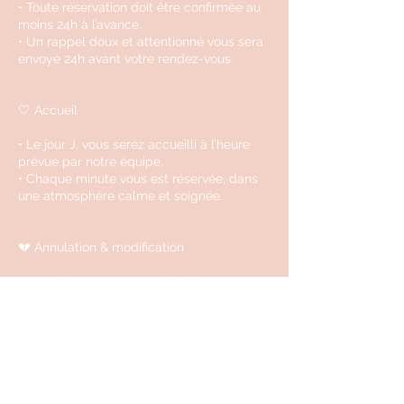
• Toute réservation doit être confirmée au
moins 24h à l’avance.
• Un rappel doux et attentionné vous sera
envoyé 24h avant votre rendez-vous.
🤍 Accueil
• Le jour J, vous serez accueilli à l’heure
prévue par notre équipe.
• Chaque minute vous est réservée, dans
une atmosphère calme et soignée.
💔 Annulation & modification
• Les changements sont à effectuer au
minimum 24h à l’avance.
• Moins de 24h = des frais d’annulation de
50% seront appliqués.
• En cas d’absence non signalée, le
montant total sera facturé.