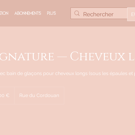
E
tion
Abonnements
Plus
Signature — Cheveux 
vec bain de glaçons pour cheveux longs (sous les épaules et 
00 €
Rue du Cordouan