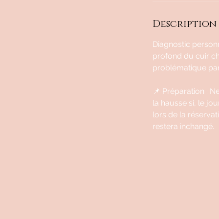
Description 
Diagnostic personn
profond du cuir c
problématique part
📌 Préparation : N
la hausse si, le j
lors de la réservat
restera inchangé.