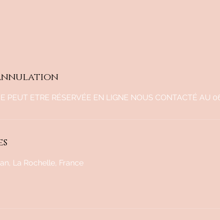
'annulation
NE PEUT ETRE RÉSERVÉE EN LIGNE NOUS CONTACTÉ AU 0
es
n, La Rochelle, France