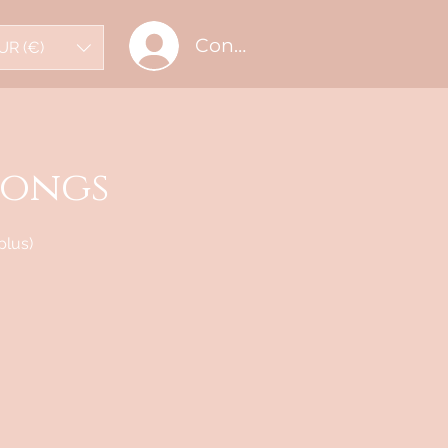
Connectez-vous
UR (€)
longs
plus)