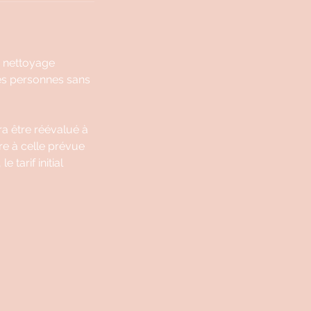
n nettoyage
les personnes sans
ra être réévalué à
re à celle prévue
 tarif initial