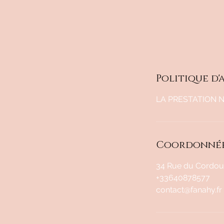
Politique d
LA PRESTATION 
Coordonné
34 Rue du Cordoua
+33640878577
contact@fanahy.fr